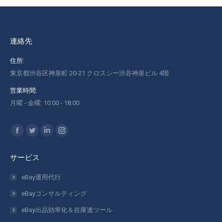
連絡先
住所:
東京都渋谷区神泉町 20-21 クロスシー渋谷神泉ビル 4階
営業時間:
月曜 - 金曜: 10:00 - 18:00
私達を見つけてください：
Facebook
Twitter
Linkedin
Instagram
ペ
ペ
ペ
ペ
サービス
ー
ー
ー
ー
ジ
ジ
ジ
ジ
eBay運用代行
が
が
が
が
eBayコンサルティング
新
新
新
新
eBay出品効率化＆在庫連ツール
し
し
し
し