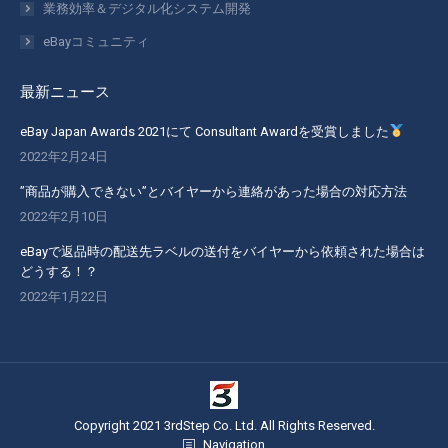
業務効率＆デジタル化システム開発
い
い
い
い
ウ
ウ
ウ
ウ
eBayコミュニティ
ィ
ィ
ィ
ィ
ン
ン
ン
ン
最新ニュース
ド
ド
ド
ド
eBay Japan Awards 2021にて Consultant Awardを受賞しました
ウ
ウ
ウ
ウ
2022年2月24日
で
で
で
で
開
開
開
開
”商品が購入できない”とバイヤーから連絡があった場合の対応方法
2022年2月10日
き
き
き
き
ま
ま
ま
ま
eBayで返品時の配送先ラベルの送付をバイヤーから依頼された場合は
す
す
す
す
どうする！？
2022年1月22日
Copyright 2021 3rdStep Co. Ltd. All Rights Reserved.
Navigation