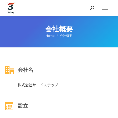
検
索:
会社概要
現在地:
Home
会社概要
会社名
株式会社サードステップ
設立