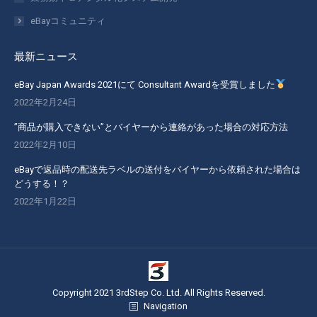
ウ
ウ
ウ
ウ
eBayコミュニティ
ィ
ィ
ィ
ィ
ン
ン
ン
ン
最新ニュース
ド
ド
ド
ド
eBay Japan Awards 2021にて Consultant Awardを受賞しました
ウ
ウ
ウ
ウ
2022年2月24日
で
で
で
で
開
開
開
開
”商品が購入できない”とバイヤーから連絡があった場合の対応方法
2022年2月10日
き
き
き
き
ま
ま
ま
ま
eBayで返品時の配送先ラベルの送付をバイヤーから依頼された場合は
す
す
す
す
どうする！？
2022年1月22日
Copyright 2021 3rdStep Co. Ltd. All Rights Reserved.
Navigation