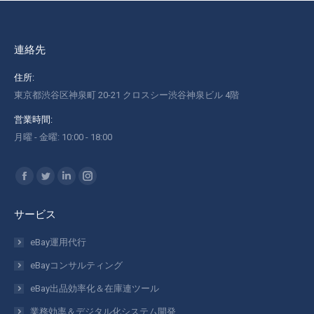
連絡先
住所:
東京都渋谷区神泉町 20-21 クロスシー渋谷神泉ビル 4階
営業時間:
月曜 - 金曜: 10:00 - 18:00
私達を見つけてください：
Facebook
Twitter
Linkedin
Instagram
ペ
ペ
ペ
ペ
サービス
ー
ー
ー
ー
ジ
ジ
ジ
ジ
eBay運用代行
が
が
が
が
eBayコンサルティング
新
新
新
新
eBay出品効率化＆在庫連ツール
し
し
し
し
業務効率＆デジタル化システム開発
い
い
い
い