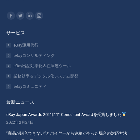
私達を見つけてください：
Facebook
Twitter
Linkedin
Instagram
ペ
ペ
ペ
ペ
サービス
ー
ー
ー
ー
ジ
ジ
ジ
ジ
eBay運用代行
が
が
が
が
eBayコンサルティング
新
新
新
新
eBay出品効率化＆在庫連ツール
し
し
し
し
業務効率＆デジタル化システム開発
い
い
い
い
ウ
ウ
ウ
ウ
eBayコミュニティ
ィ
ィ
ィ
ィ
ン
ン
ン
ン
最新ニュース
ド
ド
ド
ド
eBay Japan Awards 2021にて Consultant Awardを受賞しました
ウ
ウ
ウ
ウ
2022年2月24日
で
で
で
で
開
開
開
開
”商品が購入できない”とバイヤーから連絡があった場合の対応方法