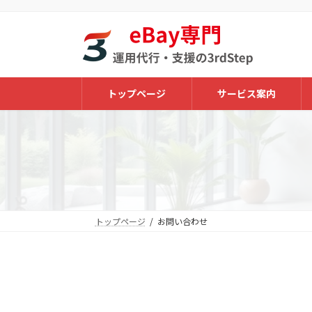
コ
ナ
ン
ビ
テ
ゲ
ン
ー
ツ
シ
へ
ョ
トップページ
サービス案内
ス
ン
キ
に
ッ
移
プ
動
トップページ
お問い合わせ